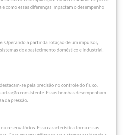
mba e como essas diferenças impactam o desempenho
e. Operando a partir da rotação de um impulsor,
sistemas de abastecimento doméstico e industrial,
estacam-se pela precisão no controle do fluxo.
essurização consistente. Essas bombas desempenham
sa da pressão.
u reservatórios. Essa característica torna essas
dora. Comumente utilizadas em sistemas residenciais