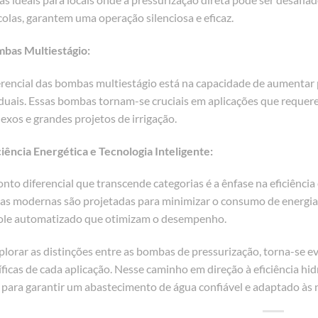
colas, garantem uma operação silenciosa e eficaz.
mbas Multiestágio:
erencial das bombas multiestágio está na capacidade de aumentar 
iduais. Essas bombas tornam-se cruciais em aplicações que requer
exos e grandes projetos de irrigação.
ciência Energética e Tecnologia Inteligente:
to diferencial que transcende categorias é a ênfase na eficiência 
s modernas são projetadas para minimizar o consumo de energia,
ole automatizado que otimizam o desempenho.
plorar as distinções entre as bombas de pressurização, torna-se 
íficas de cada aplicação. Nesse caminho em direção à eficiência hi
 para garantir um abastecimento de água confiável e adaptado às n