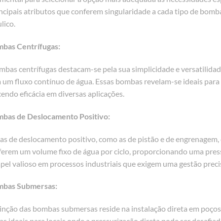
incipais atributos que conferem singularidade a cada tipo de bo
lico.
mbas Centrífugas:
mbas centrífugas destacam-se pela sua simplicidade e versatilidad
 um fluxo contínuo de água. Essas bombas revelam-se ideais para 
endo eficácia em diversas aplicações.
mbas de Deslocamento Positivo:
s de deslocamento positivo, como as de pistão e de engrenagem, d
ferem um volume fixo de água por ciclo, proporcionando uma pr
pel valioso em processos industriais que exigem uma gestão preci
mbas Submersas:
tinção das bombas submersas reside na instalação direta em poços o
s ideais para locais onde a pressurização direta pode ser desafia