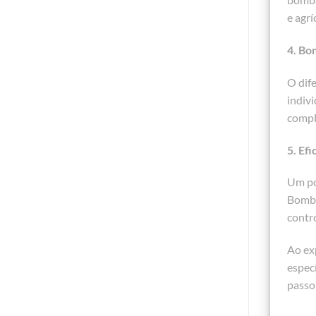
e agrí
4. Bo
O dif
indiv
compl
5. Efi
Um pon
Bomba
contr
Ao ex
espec
passo