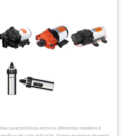
as características entre os diferentes modelos é
ecíficas de cada aplicação. Vamos examinar de perto