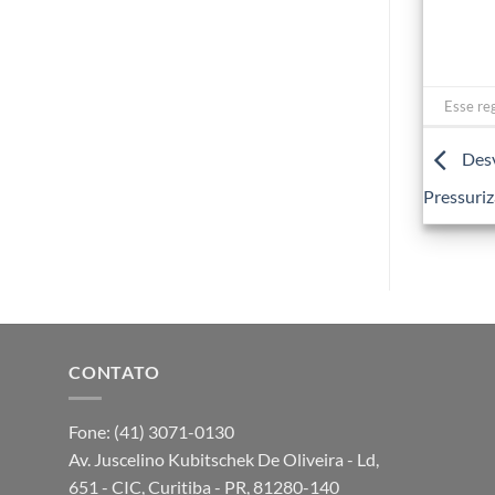
Esse re
Desv
Pressuriz
CONTATO
Fone: (41) 3071-0130
Av. Juscelino Kubitschek De Oliveira - Ld,
651 - CIC, Curitiba - PR, 81280-140