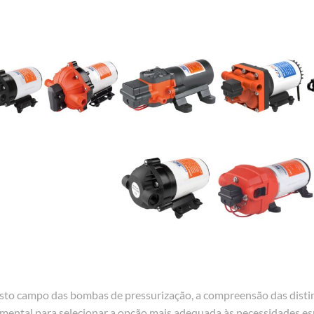
sto campo das bombas de pressurização, a compreensão das distint
mental para selecionar a opção mais adequada às necessidades esp