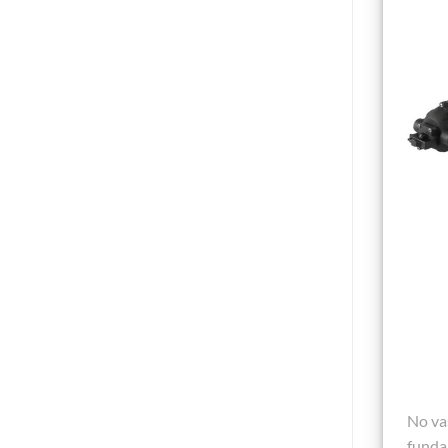
No va
funda