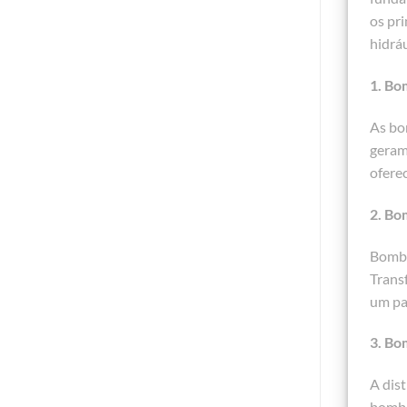
os pr
hidráu
1. Bo
As bo
geram
oferec
2. Bo
Bomba
Trans
um pa
3. Bo
A dis
bomba