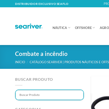
Skip
PR
DISTRIBUIDOR EXCLUSIVO SEAFLO
to
content
NÁUTICA
OFFSHORE
AGRO
Combate a incêndio
INÍCIO
/
CATÁLOGO SEARIVER | PRODUTOS NÁUTICOS E OFF
BUSCAR PRODUTO