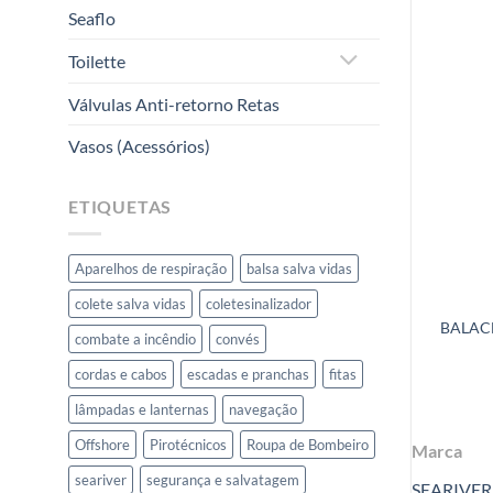
Seaflo
Toilette
Válvulas Anti-retorno Retas
Vasos (Acessórios)
ETIQUETAS
Aparelhos de respiração
balsa salva vidas
colete salva vidas
coletesinalizador
BALAC
combate a incêndio
convés
cordas e cabos
escadas e pranchas
fitas
lâmpadas e lanternas
navegação
Offshore
Pirotécnicos
Roupa de Bombeiro
Marca
seariver
segurança e salvatagem
SEARIVER