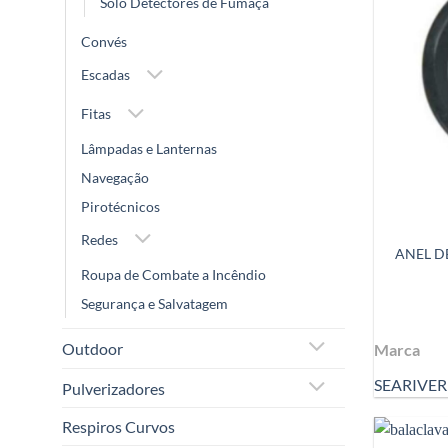
Solo Detectores de Fumaça
Convés
Escadas
Fitas
Lâmpadas e Lanternas
Navegação
Pirotécnicos
Redes
ANEL D
Roupa de Combate a Incêndio
Segurança e Salvatagem
Outdoor
Marca
SEARIVER
Pulverizadores
Respiros Curvos