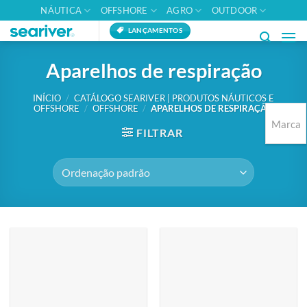
Skip
NÁUTICA
OFFSHORE
AGRO
OUTDOOR
to
LANÇAMENTOS
content
Aparelhos de respiração
INÍCIO
/
CATÁLOGO SEARIVER | PRODUTOS NÁUTICOS E
OFFSHORE
/
OFFSHORE
/
APARELHOS DE RESPIRAÇÃO
Marca
FILTRAR