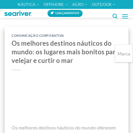
Skip
NÁUTICA
OFFSHORE
AGRO
OUTDOOR
to
LANÇAMENTOS
content
COMUNICAÇÃO CORPORATIVA
Os melhores destinos náuticos do
mundo: os lugares mais bonitos para
Marca
velejar e curtir o mar
Os melhores destinos náuticos do mundo oferecem