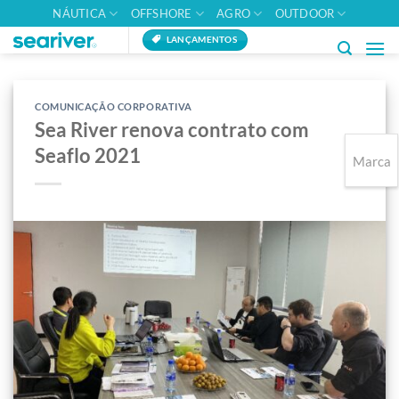
Skip
NÁUTICA
OFFSHORE
AGRO
OUTDOOR
to
LANÇAMENTOS
content
COMUNICAÇÃO CORPORATIVA
Sea River renova contrato com
Seaflo 2021
Marca