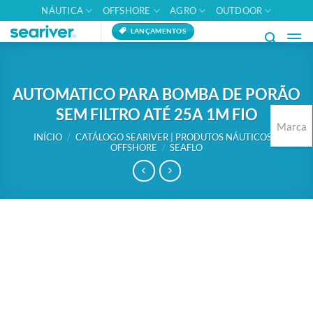
Skip
NÁUTICA
OFFSHORE
AGRO
OUTDOOR
to
LANÇAMENTOS
content
AUTOMATICO PARA BOMBA DE PORÃO
SEM FILTRO ATÉ 25A 1M FIO
Marca
INÍCIO
/
CATÁLOGO SEARIVER | PRODUTOS NÁUTICOS E
OFFSHORE
/
SEAFLO