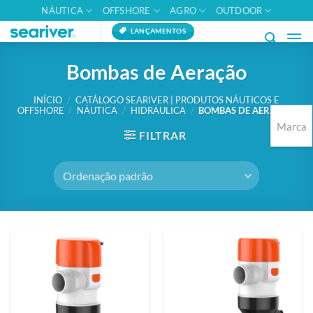
Skip
NÁUTICA
OFFSHORE
AGRO
OUTDOOR
to
LANÇAMENTOS
content
Bombas de Aeração
INÍCIO
/
CATÁLOGO SEARIVER | PRODUTOS NÁUTICOS E
OFFSHORE
/
NÁUTICA
/
HIDRÁULICA
/
BOMBAS DE AERAÇÃO
Marca
FILTRAR