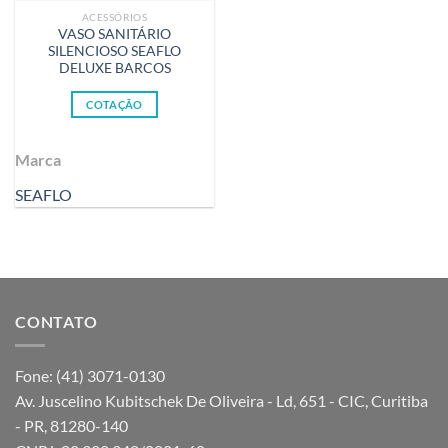
ACESSÓRIOS
VASO SANITÁRIO
SILENCIOSO SEAFLO
DELUXE BARCOS
COTAÇÃO
Marca
SEAFLO
CONTATO
Fone: (41) 3071-0130
Av. Juscelino Kubitschek De Oliveira - Ld, 651 - CIC, Curitiba
- PR, 81280-140