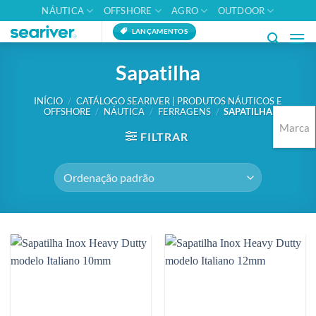
Skip
NÁUTICA
OFFSHORE
AGRO
OUTDOOR
to
LANÇAMENTOS
content
Sapatilha
INÍCIO
/
CATÁLOGO SEARIVER | PRODUTOS NÁUTICOS E
OFFSHORE
/
NÁUTICA
/
FERRAGENS
/
SAPATILHA
Marca
FILTRAR