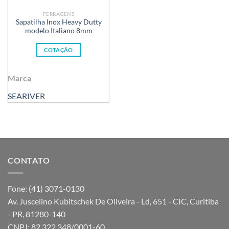
FERRAGENS
Sapatilha Inox Heavy Dutty
modelo Italiano 8mm
COTAÇÃO
Marca
SEARIVER
CONTATO
Fone: (41) 3071-0130
Av. Juscelino Kubitschek De Oliveira - Ld, 651 - CIC, Curitiba
- PR, 81280-140
CNPJ: 82.322.348/0001-60