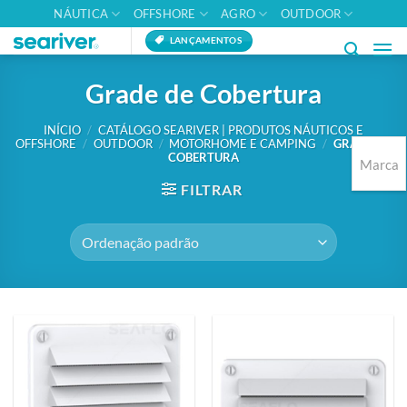
Skip
NÁUTICA
OFFSHORE
AGRO
OUTDOOR
to
LANÇAMENTOS
content
Grade de Cobertura
INÍCIO
/
CATÁLOGO SEARIVER | PRODUTOS NÁUTICOS E
OFFSHORE
/
OUTDOOR
/
MOTORHOME E CAMPING
/
GRADE DE
COBERTURA
Marca
FILTRAR