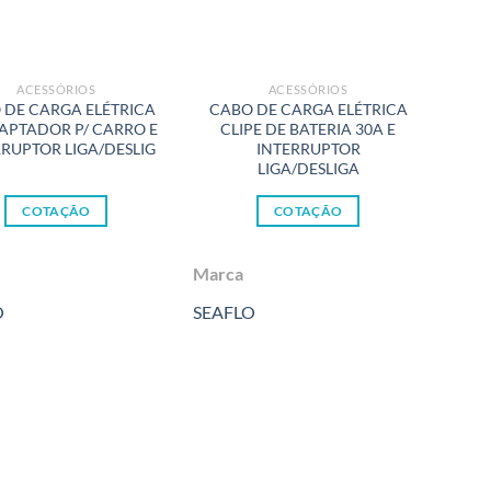
ACESSÓRIOS
ACESSÓRIOS
 DE CARGA ELÉTRICA
CABO DE CARGA ELÉTRICA
BAS
APTADOR P/ CARRO E
CLIPE DE BATERIA 30A E
RRUPTOR LIGA/DESLIG
INTERRUPTOR
SU
LIGA/DESLIGA
COTAÇÃO
COTAÇÃO
Marca
Marc
O
SEAFLO
SEAF