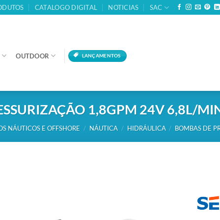
ODUTOS
CATALOGO DIGITAL
NOTICIAS
SAC
OUTDOOR
LANÇAMENTOS
SSURIZAÇÃO 1,8GPM 24V 6,8L/MIN 
OS NÁUTICOS E OFFSHORE
/
NÁUTICA
/
HIDRÁULICA
/
BOMBAS DE PR