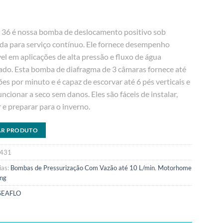
e 36 é nossa bomba de deslocamento positivo sob
a para serviço contínuo. Ele fornece desempenho
el em aplicações de alta pressão e fluxo de água
do. Esta bomba de diafragma de 3 câmaras fornece até
ões por minuto e é capaz de escorvar até 6 pés verticais e
ncionar a seco sem danos. Eles são fáceis de instalar,
 e preparar para o inverno.
AR PRODUTO
431
ias:
Bombas de Pressurização Com Vazão até 10 L/min
,
Motorhome
ng
SEAFLO