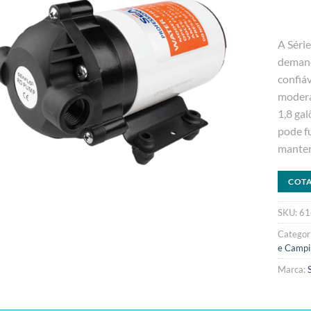
A Séri
demand
confiáv
modera
1,8 gal
pode fu
manter
COT
SKU:
61
Categor
e Campi
Marca: