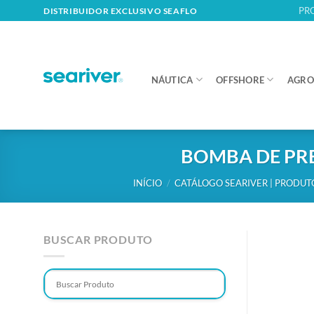
Skip
PR
DISTRIBUIDOR EXCLUSIVO SEAFLO
to
content
NÁUTICA
OFFSHORE
AGRO
BOMBA DE PRE
INÍCIO
/
CATÁLOGO SEARIVER | PRODUT
BUSCAR PRODUTO