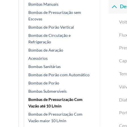
Bombas Manuais
De
Bombas de Pressurização sem
Escovas
Vol
Bombas de Porão Vertical
Flu
Bombas de Circulação e
Refrigeração
Pre
Bombas de Aeração
Acessórios
Capa
Bombas Sanitárias
Tem
Bombas de Porão com Automático
Bombas de Porão
Válv
Bombas Submersíveis
Dia
Bombas de Pressurização Com
Vazão até 10 L/min
Por
Bombas de Pressurização Com
Vazão maior 10 L/min
Cená