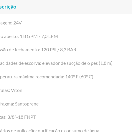
scrição
tagem: 24V
xo aberto: 1,8 GPM / 7,0 LPM
ssão de fechamento: 120 PSI / 8,3 BAR
cidades de escorva: elevador de sucção de 6 pés (1,8 m)
peratura máxima recomendada: 140° F (60° C)
ulas: Viton
fragma: Santoprene
tas: 3/8″-18 FNPT
rios de aplicação: purificação e consumo de água