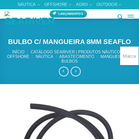
Skip
NÁUTICA
OFFSHORE
AGRO
OUTDOOR
to
LANÇAMENTOS
content
BULBO C/ MANGUEIRA 8MM SEAFLO
INÍCIO
/
CATÁLOGO SEARIVER | PRODUTOS NÁUTICOS E
Marca
OFFSHORE
/
NÁUTICA
/
ABASTECIMENTO
/
MANGUEIRAS E
BULBOS