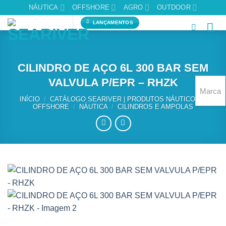
Skip
NÁUTICA
OFFSHORE
AGRO
OUTDOOR
to
LANÇAMENTOS
content
CILINDRO DE AÇO 6L 300 BAR SEM
VALVULA P/EPR – RHZK
Marca
INÍCIO
/
CATÁLOGO SEARIVER | PRODUTOS NÁUTICOS E
OFFSHORE
/
NÁUTICA
/
CILINDROS E AMPOLAS