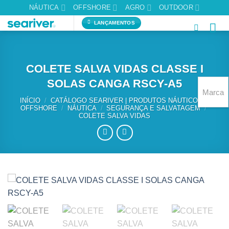
Skip
NÁUTICA
OFFSHORE
AGRO
OUTDOOR
to
LANÇAMENTOS
content
COLETE SALVA VIDAS CLASSE I
SOLAS CANGA RSCY-A5
Marca
INÍCIO
/
CATÁLOGO SEARIVER | PRODUTOS NÁUTICOS E
OFFSHORE
/
NÁUTICA
/
SEGURANÇA E SALVATAGEM
/
COLETE SALVA VIDAS