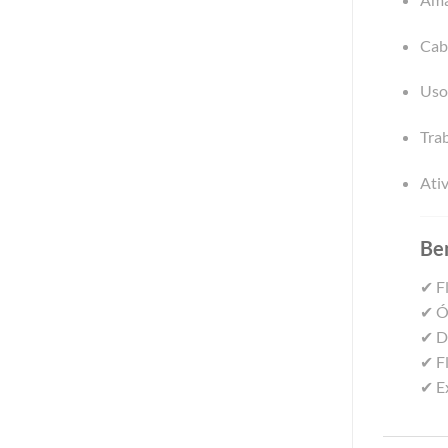
Cabo
Uso
Trab
Ativ
Ben
✔ Fl
✔ Ót
✔ Di
✔ Fl
✔ Ex