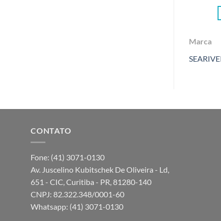
Marca
SEARIVE
CONTATO
Fone: (41) 3071-0130
Av. Juscelino Kubitschek De Oliveira - Ld,
651 - CIC, Curitiba - PR, 81280-140
CNPJ: 82.322.348/0001-60
Whatsapp: (41) 3071-0130