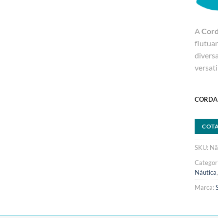
A
Cord
flutuan
diversa
versat
CORDA 
COT
SKU:
Nã
Categor
Náutica
Marca: