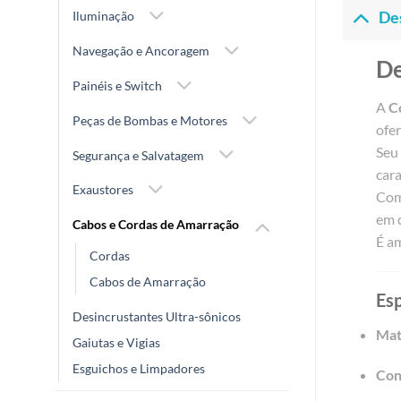
Iluminação
De
Navegação e Ancoragem
De
Painéis e Switch
A
C
Peças de Bombas e Motores
ofer
Seu 
Segurança e Salvatagem
cara
Exaustores
Com 
em 
Cabos e Cordas de Amarração
É am
Cordas
Cabos de Amarração
Esp
Desincrustantes Ultra-sônicos
Mat
Gaiutas e Vigias
Esguichos e Limpadores
Con