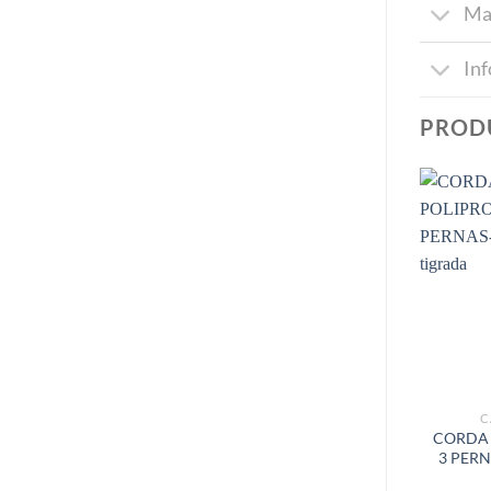
Ma
In
PROD
C
CORDA 
3 PER