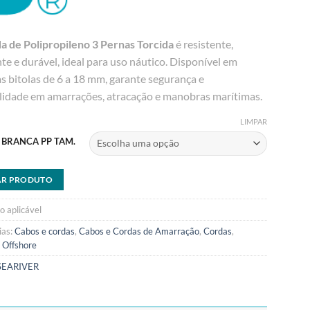
a de Polipropileno 3 Pernas Torcida
é resistente,
te e durável, ideal para uso náutico. Disponível em
s bitolas de 6 a 18 mm, garante segurança e
ilidade em amarrações, atracação e manobras marítimas.
LIMPAR
BRANCA PP TAM.
AR PRODUTO
o aplicável
ias:
Cabos e cordas
,
Cabos e Cordas de Amarração
,
Cordas
,
,
Offshore
SEARIVER