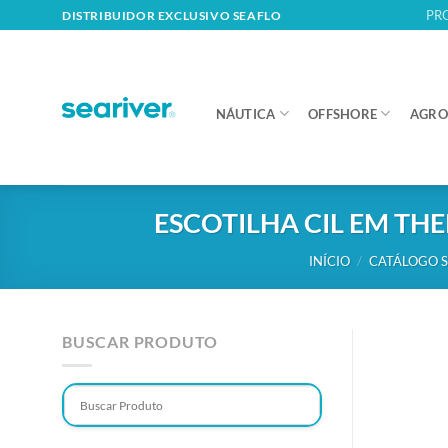
Skip
PR
DISTRIBUIDOR EXCLUSIVO SEAFLO
to
content
NÁUTICA
OFFSHORE
AGRO
ESCOTILHA CIL EM TH
INÍCIO
/
CATÁLOGO S
BUSCAR PRODUTO