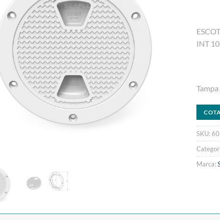
ESCOT
INT 1
Tampa 
COT
SKU:
60
Categor
Marca: