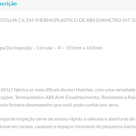
scrição
OTILHA CIL EM THERMOPLASTICO DE ABS DIAMETRO INT 
pa De Inspeção – Circular – 4′ – 101mm x 143mm
EAFLO fabrica as mais difíceis Access Hatches, com uma variedad
cações. Termoplástico ABS Anti-Envelhecimento, Resistente a Raio
usto fornece desempenho que você pode confiar por anos.
ampa de inspeção serve de acesso rápido a válvulas e aberturas 
cional em canoas, caiaques e espaços incomuns de pequenos barco