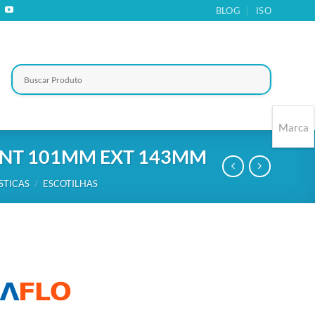
BLOG
ISO
Marca
 INT 101MM EXT 143MM
STICAS
/
ESCOTILHAS