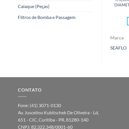
DIAMET
Caiaque (Peças)
Filtros de Bomba e Passagem
Marca
SEAFLO
CONTATO
Fone: (41) 3071-0130
Av. Juscelino Kubitschek De Oliveira - Ld,
651 - CIC, Curitiba - PR, 81280-140
CNPJ: 82.322.348/0001-60