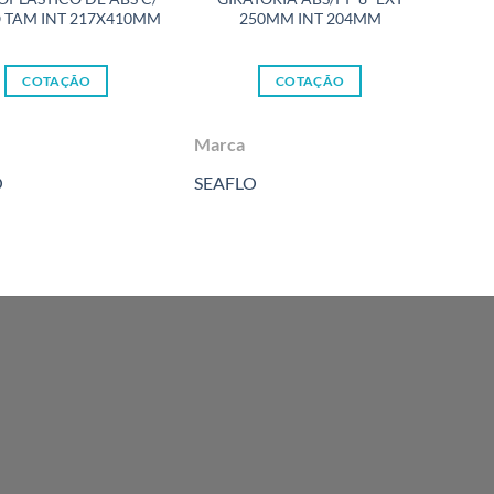
 TAM INT 217X410MM
250MM INT 204MM
E
COTAÇÃO
COTAÇÃO
Marca
Marc
O
SEAFLO
SEAF