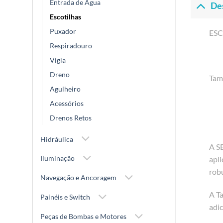
Entrada de Água
De
Escotilhas
Puxador
ESC
Respiradouro
Vigia
Dreno
Tam
Agulheiro
Acessórios
Drenos Retos
Hidráulica
A S
Iluminação
apli
rob
Navegação e Ancoragem
A T
Painéis e Switch
adi
Peças de Bombas e Motores