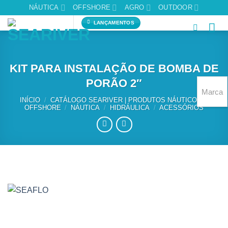
Skip
NÁUTICA
OFFSHORE
AGRO
OUTDOOR
to
LANÇAMENTOS
content
KIT PARA INSTALAÇÃO DE BOMBA DE
PORÃO 2″
Marca
INÍCIO
/
CATÁLOGO SEARIVER | PRODUTOS NÁUTICOS E
OFFSHORE
/
NÁUTICA
/
HIDRÁULICA
/
ACESSÓRIOS