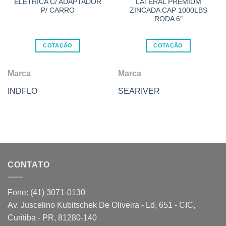
ELÉTRICA C/ ADAPTADOR
LATERAL PREMIUM
P/ CARRO
ZINCADA CAP 1000LBS
RODA 6″
COTAÇÃO
COTAÇÃO
Marca
Marca
INDFLO
SEARIVER
CONTATO
Fone: (41) 3071-0130
Av. Juscelino Kubitschek De Oliveira - Ld, 651 - CIC,
Curitiba - PR, 81280-140