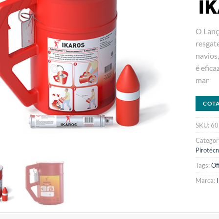
O Lanç
resgate
navios,
é efic
mar
COT
SKU:
60
Categor
Pirotécn
Tags:
Of
Marca: