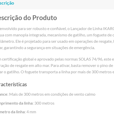
scrição
scrição do Produto
nvolvido para ser robusto e confiável, o Lançador de Linha IKARO
gua com manopla integrada, mecanismo de gatilho, um foguete de c
iâmetro. Ele é projetado para ser usado em operações de resgate,
r, garantindo a segurança em situações de emergência.
 certificação global e aprovado pelas normas SOLAS 74/96, este
ação de resgate em alto mar. Para ativar, basta remover o pino de
r o gatilho. O foguete transporta a linha por mais de 300 metros
acterísticas
ance
: Mais de 300 metros em condições de vento calmo
primento da linha
: 300 metros
metro da linha
: 4 mm