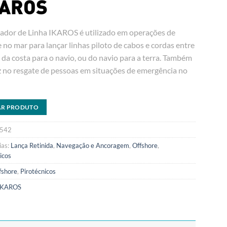
ador de Linha IKAROS é utilizado em operações de
 no mar para lançar linhas piloto de cabos e cordas entre
 da costa para o navio, ou do navio para a terra. Também
az no resgate de pessoas em situações de emergência no
AR PRODUTO
542
ias:
Lança Retinida
,
Navegação e Ancoragem
,
Offshore
,
icos
fshore
,
Pirotécnicos
IKAROS