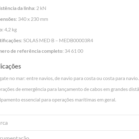
stência da linha
: 2 kN
ensões
: 340 x 230 mm
o
: 4,2 kg
tificações
: SOLAS MED B – MEDB00003R4
ero de referência completo
: 34 61 00
licações
ate no mar: entre navios, de navio para costa ou costa para navio.
rações de emergência para lançamento de cabos em grandes distâ
ipamento essencial para operações marítimas em geral.
rca
cumentação