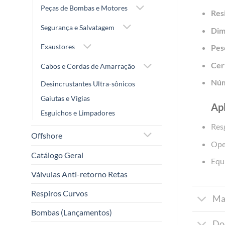
Peças de Bombas e Motores
Resi
Segurança e Salvatagem
Dim
Exaustores
Pes
Cer
Cabos e Cordas de Amarração
Núm
Desincrustantes Ultra-sônicos
Gaiutas e Vigias
Ap
Esguichos e Limpadores
Resg
Offshore
Ope
Catálogo Geral
Equ
Válvulas Anti-retorno Retas
Respiros Curvos
Ma
Bombas (Lançamentos)
Do