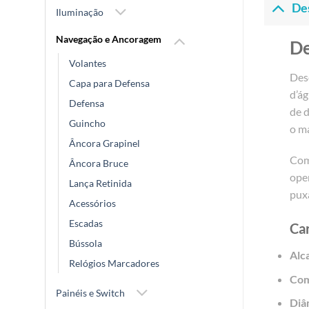
De
Iluminação
Navegação e Ancoragem
De
Volantes
Dese
Capa para Defensa
d’á
Defensa
de d
Guincho
o ma
Âncora Grapinel
Com
Âncora Bruce
oper
Lança Retinida
puxa
Acessórios
Escadas
Car
Bússola
Alc
Relógios Marcadores
Com
Painéis e Switch
Diâ