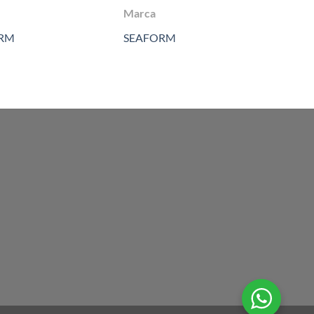
Marca
Marc
RM
SEAFORM
SEAR