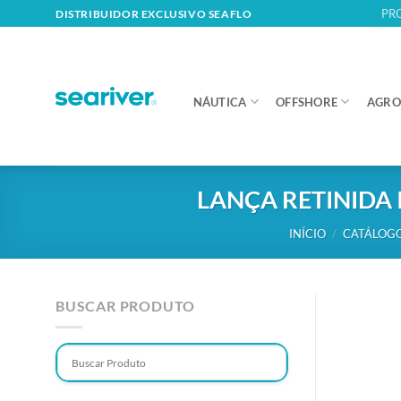
Skip
PR
DISTRIBUIDOR EXCLUSIVO SEAFLO
to
content
NÁUTICA
OFFSHORE
AGRO
LANÇA RETINIDA 
INÍCIO
/
CATÁLOGO
BUSCAR PRODUTO