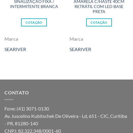
SINALIZAÇÃO FIXA /
AMARELA C/HASTE 40CM
INTERMITENTE BRANCA
RETRÁTIL COM LED BASE
PRETA
COTAÇÃO
COTAÇÃO
Marca
Marca
SEARIVER
SEARIVER
CONTATO
Fone: (41) 3071-0130
Av. Juscelino Kubitschek De Oliveira - Ld, 651 - CIC, Curitiba
- PR, 81280-140
CNPJ: 82.322.348/0001-60