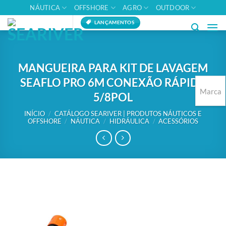
Skip
NÁUTICA
OFFSHORE
AGRO
OUTDOOR
to
LANÇAMENTOS
content
MANGUEIRA PARA KIT DE LAVAGEM
SEAFLO PRO 6M CONEXÃO RÁPIDA
Marca
5/8POL
INÍCIO
/
CATÁLOGO SEARIVER | PRODUTOS NÁUTICOS E
OFFSHORE
/
NÁUTICA
/
HIDRÁULICA
/
ACESSÓRIOS