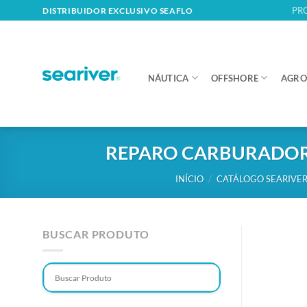
Skip
PR
DISTRIBUIDOR EXCLUSIVO SEAFLO
to
content
NÁUTICA
OFFSHORE
AGRO
REPARO CARBURADOR 
INÍCIO
/
CATÁLOGO SEARIVER
BUSCAR PRODUTO