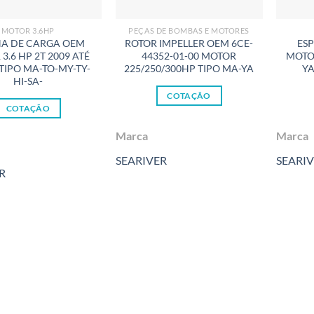
MOTOR 3.6HP
PEÇAS DE BOMBAS E MOTORES
NA DE CARGA OEM
ROTOR IMPELLER OEM 6CE-
ES
3.6 HP 2T 2009 ATÉ
44352-01-00 MOTOR
MOTOR
TIPO MA-TO-MY-TY-
225/250/300HP TIPO MA-YA
YA
HI-SA-
COTAÇÃO
COTAÇÃO
Marca
Marca
SEARIVER
SEARI
R