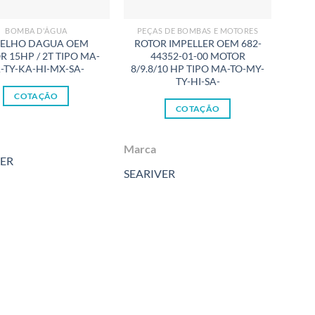
BOMBA D'ÁGUA
PEÇAS DE BOMBAS E MOTORES
B
PELHO DAGUA OEM
ROTOR IMPELLER OEM 682-
 15HP / 2T TIPO MA-
44352-01-00 MOTOR
PRES
-TY-KA-HI-MX-SA-
8/9.8/10 HP TIPO MA-TO-MY-
TY-HI-SA-
COTAÇÃO
COTAÇÃO
Marc
Marca
VER
SEAF
SEARIVER