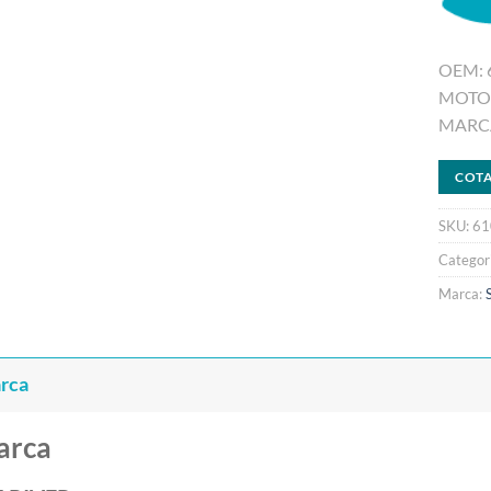
OEM: 
MOTOR
MARCA
COT
SKU:
61
Categor
Marca:
rca
arca