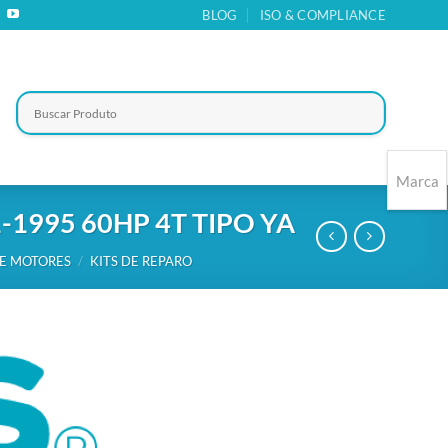
BLOG
ISO & COMPLIANCE
Marca
995 60HP 4T TIPO YA
 E MOTORES
/
KITS DE REPARO