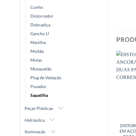
Cunho
Distorcedor
Dobradiça
Gancho U
PROD
Manilha
Moitão
Molas
Mosquetão
Plug de Vedação
Puxador
Sapatilha
Peças Plásticas
Hidráulica
DISTO
EM AÇO
Iluminação