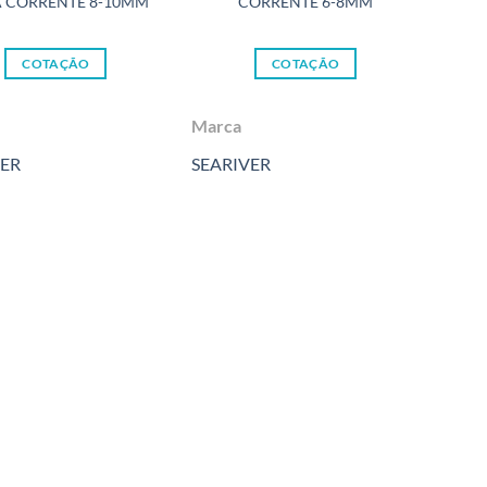
 CORRENTE 8-10MM
CORRENTE 6-8MM
COTAÇÃO
COTAÇÃO
Marca
Marc
VER
SEARIVER
SEAR