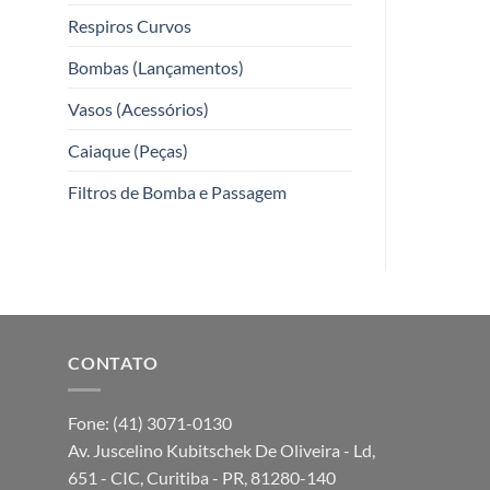
Respiros Curvos
Bombas (Lançamentos)
Vasos (Acessórios)
Caiaque (Peças)
Filtros de Bomba e Passagem
CONTATO
Fone: (41) 3071-0130
Av. Juscelino Kubitschek De Oliveira - Ld,
651 - CIC, Curitiba - PR, 81280-140