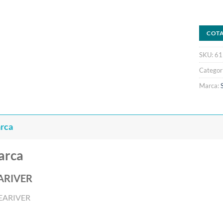
COT
SKU:
61
Categor
Marca:
rca
arca
ARIVER