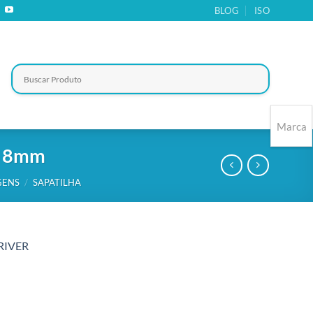
BLOG
ISO
Marca
no 8mm
GENS
/
SAPATILHA