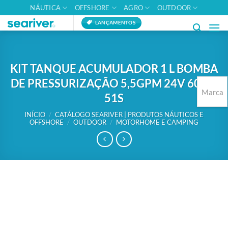
Skip
NÁUTICA
OFFSHORE
AGRO
OUTDOOR
to
LANÇAMENTOS
content
KIT TANQUE ACUMULADOR 1 L BOMBA
DE PRESSURIZAÇÃO 5,5GPM 24V 60PSI
Marca
51S
INÍCIO
/
CATÁLOGO SEARIVER | PRODUTOS NÁUTICOS E
OFFSHORE
/
OUTDOOR
/
MOTORHOME E CAMPING