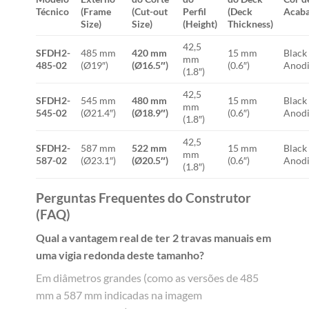
Técnico
(Frame
(Cut-out
Perfil
(Deck
Acab
Size)
Size)
(Height)
Thickness)
42,5
SFDH2-
485 mm
420 mm
15 mm
Black
mm
485-02
(Ø19″)
(Ø16.5″)
(0.6″)
Anodi
(1.8″)
42,5
SFDH2-
545 mm
480 mm
15 mm
Black
mm
545-02
(Ø21.4″)
(Ø18.9″)
(0.6″)
Anodi
(1.8″)
42,5
SFDH2-
587 mm
522 mm
15 mm
Black
mm
587-02
(Ø23.1″)
(Ø20.5″)
(0.6″)
Anodi
(1.8″)
Perguntas Frequentes do Construtor
(FAQ)
Qual a vantagem real de ter 2 travas manuais em
uma vigia redonda deste tamanho?
Em diâmetros grandes (como as versões de 485
mm a 587 mm indicadas na imagem