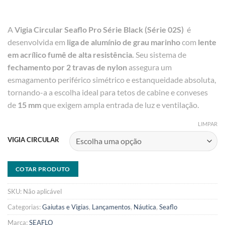
A
Vigia Circular Seaflo Pro Série Black (Série 02S)
é
desenvolvida em
liga de alumínio de grau marinho
com
lente
em acrílico fumê de alta resistência.
Seu sistema de
fechamento por 2 travas de nylon
assegura um
esmagamento periférico simétrico e estanqueidade absoluta,
tornando-a a escolha ideal para tetos de cabine e conveses
de
15 mm
que exigem ampla entrada de luz e ventilação.
LIMPAR
VIGIA CIRCULAR
COTAR PRODUTO
SKU:
Não aplicável
Categorias:
Gaiutas e Vigias
,
Lançamentos
,
Náutica
,
Seaflo
Marca:
SEAFLO