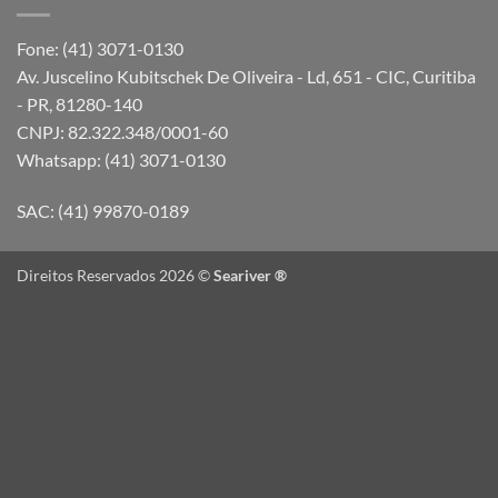
Fone: (41) 3071-0130
Av. Juscelino Kubitschek De Oliveira - Ld, 651 - CIC, Curitiba
- PR, 81280-140
CNPJ: 82.322.348/0001-60
Whatsapp: (41) 3071-0130
SAC: (41) 99870-0189
Direitos Reservados 2026 ©
Seariver ®