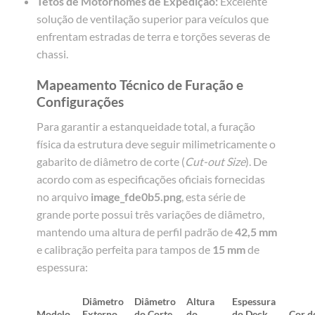
Tetos de Motorhomes de Expedição:
Excelente
solução de ventilação superior para veículos que
enfrentam estradas de terra e torções severas de
chassi.
Mapeamento Técnico de Furação e
Configurações
Para garantir a estanqueidade total, a furação
física da estrutura deve seguir milimetricamente o
gabarito de diâmetro de corte (
Cut-out Size
). De
acordo com as especificações oficiais fornecidas
no arquivo
image_fde0b5.png
, esta série de
grande porte possui três variações de diâmetro,
mantendo uma altura de perfil padrão de
42,5 mm
e calibração perfeita para tampos de
15 mm
de
espessura:
Diâmetro
Diâmetro
Altura
Espessura
Modelo
Externo
do Corte
do
do Deck
Cor d