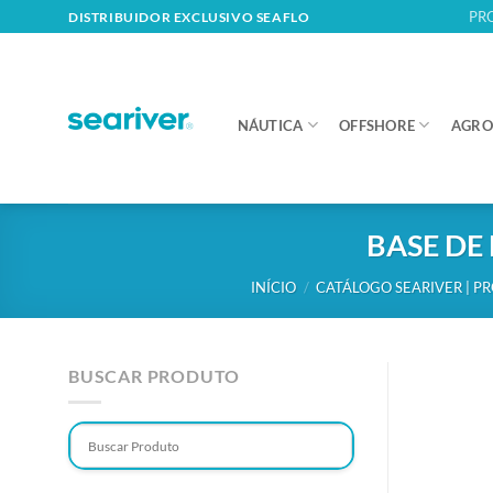
Skip
PR
DISTRIBUIDOR EXCLUSIVO SEAFLO
to
content
NÁUTICA
OFFSHORE
AGRO
BASE DE
INÍCIO
/
CATÁLOGO SEARIVER | P
BUSCAR PRODUTO