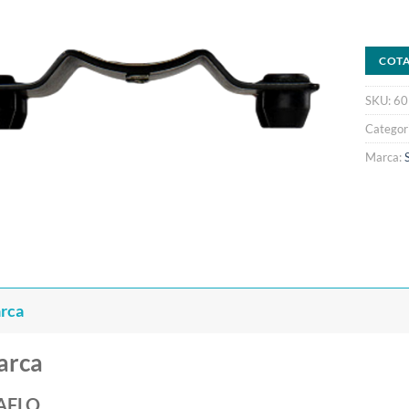
COT
SKU:
60
Categor
Marca:
rca
arca
AFLO