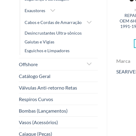
Exaustores
TS DE REPARO
PEÇAS DE BOMBAS E MOTORES
O CARBURADOR
ROTOR IMPELLER OEM 3C8-
REPA
-W0093-00 MOTOR
65021-2 MOTOR 30/40/50HP
OEM 6H
Cabos e Cordas de Amarração
 ATUAIS TIPO MA-
TIPO TO-MY
1991-19
TY-KA-HI-AS
Desincrustantes Ultra-sônicos
Gaiutas e Vigias
COTAÇÃO
COTAÇÃO
Esguichos e Limpadores
Marca
Marca
Offshore
SEARIVER
SEARIVE
Catálogo Geral
Válvulas Anti-retorno Retas
Respiros Curvos
Bombas (Lançamentos)
Vasos (Acessórios)
Caiaque (Peças)