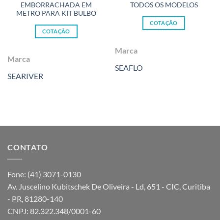
EMBORRACHADA EM
TODOS OS MODELOS
METRO PARA KIT BULBO
COTAÇÃO
COTAÇÃO
Marca
Marca
SEAFLO
SEARIVER
CONTATO
Fone: (41) 3071-0130
Av. Juscelino Kubitschek De Oliveira - Ld, 651 - CIC, Curitiba
- PR, 81280-140
CNPJ: 82.322.348/0001-60