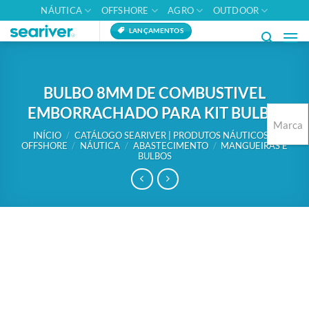
Skip
NÁUTICA
OFFSHORE
AGRO
OUTDOOR
to
LANÇAMENTOS
content
BULBO 8MM DE COMBUSTIVEL
EMBORRACHADO PARA KIT BULBO
Marca
INÍCIO
/
CATÁLOGO SEARIVER | PRODUTOS NÁUTICOS E
OFFSHORE
/
NÁUTICA
/
ABASTECIMENTO
/
MANGUEIRAS E
BULBOS