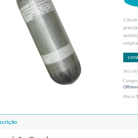
Cilindr
pressão
autono
respir
COT
SKU:
60
Categor
Offshor
Marca:
scrição