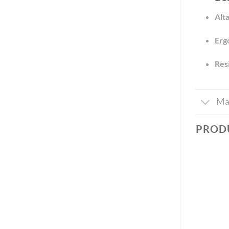
Alt
Erg
Res
Ma
PROD