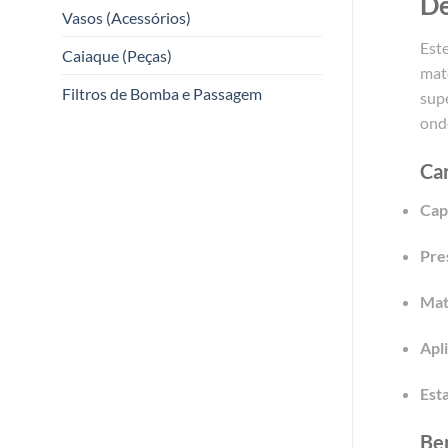
De
Vasos (Acessórios)
Este
Caiaque (Peças)
mat
Filtros de Bomba e Passagem
supe
onde
Car
Cap
Pre
Mat
Apl
Est
Ben