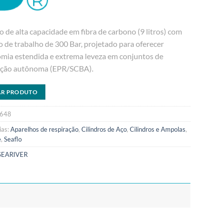
o de alta capacidade em fibra de carbono (9 litros) com
 de trabalho de 300 Bar, projetado para oferecer
mia estendida e extrema leveza em conjuntos de
ação autônoma (EPR/SCBA).
AR PRODUTO
648
ias:
Aparelhos de respiração
,
Cilindros de Aço
,
Cilindros e Ampolas
,
e
,
Seaflo
SEARIVER