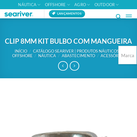
Skip
NÁUTICA
OFFSHORE
AGRO
OUTDOOR
to
LANÇAMENTOS
content
CLIP 8MM KIT BULBO COM MANGUEIRA
INÍCIO
/
CATÁLOGO SEARIVER | PRODUTOS NÁUTICOS E
Marca
OFFSHORE
/
NÁUTICA
/
ABASTECIMENTO
/
ACESSÓRIOS