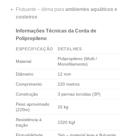
Flutuante – ótima para
ambientes aquáticos e
costeiros
Informações Técnicas da Corda de
Polipropileno
ESPECIFICAÇÃO
DETALHES
Polipropileno (Multi /
Material
Monofilamento)
Diâmetro
12 mm
Comprimento
220 metros
Construção
3 pernas torcidas (3P)
Peso aproximado
15 kg
(220m)
Resistência à
2320 Kgf
tração
Flutuabilidade
Sim – material leve e flutuante