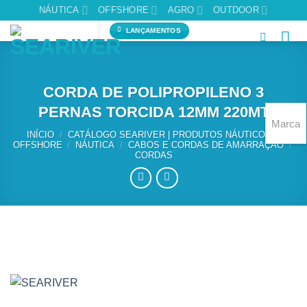
Skip
NÁUTICA
OFFSHORE
AGRO
OUTDOOR
to
LANÇAMENTOS
content
CORDA DE POLIPROPILENO 3
PERNAS TORCIDA 12MM 220MT
Marca
INÍCIO
/
CATÁLOGO SEARIVER | PRODUTOS NÁUTICOS E
OFFSHORE
/
NÁUTICA
/
CABOS E CORDAS DE AMARRAÇÃO
/
CORDAS