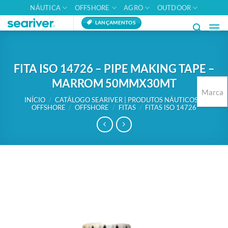
Skip
NÁUTICA
OFFSHORE
AGRO
OUTDOOR
to
LANÇAMENTOS
content
FITA ISO 14726 – PIPE MAKING TAPE –
MARROM 50MMX30MT
Marca
INÍCIO
/
CATÁLOGO SEARIVER | PRODUTOS NÁUTICOS E
OFFSHORE
/
OFFSHORE
/
FITAS
/
FITAS ISO 14726