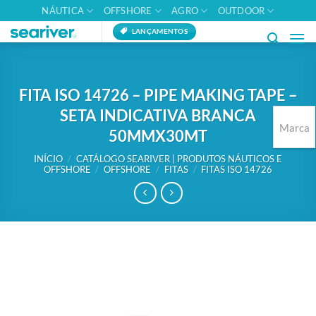
Skip
NÁUTICA
OFFSHORE
AGRO
OUTDOOR
to
LANÇAMENTOS
content
FITA ISO 14726 – PIPE MAKING TAPE –
SETA INDICATIVA BRANCA
Marca
50MMX30MT
INÍCIO
/
CATÁLOGO SEARIVER | PRODUTOS NÁUTICOS E
OFFSHORE
/
OFFSHORE
/
FITAS
/
FITAS ISO 14726