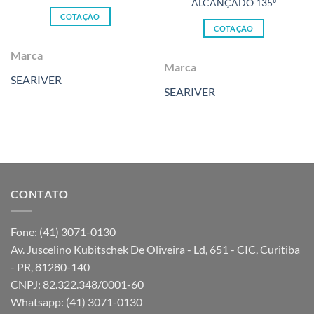
ALCANÇADO 135º
COTAÇÃO
COTAÇÃO
Marca
Marca
SEARIVER
SEARIVER
CONTATO
Fone: (41) 3071-0130
Av. Juscelino Kubitschek De Oliveira - Ld, 651 - CIC, Curitiba
- PR, 81280-140
CNPJ: 82.322.348/0001-60
Whatsapp: (41) 3071-0130