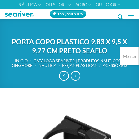
Skip
NÁUTICA
OFFSHORE
AGRO
OUTDOOR
to
LANÇAMENTOS
content
PORTA COPO PLASTICO 9,83 X 9,5 X
9,77 CM PRETO SEAFLO
Marca
INÍCIO
/
CATÁLOGO SEARIVER | PRODUTOS NÁUTICOS E
OFFSHORE
/
NÁUTICA
/
PEÇAS PLÁSTICAS
/
ACESSÓRIOS