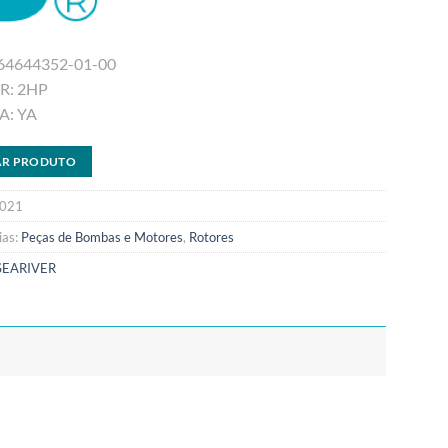
64644352-01-00
: 2HP
: YA
AR PRODUTO
021
ias:
Peças de Bombas e Motores
,
Rotores
SEARIVER