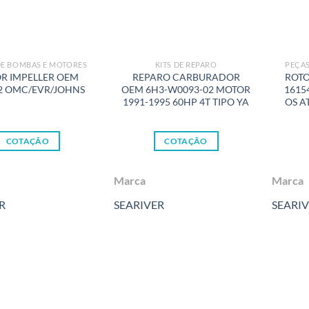
DE BOMBAS E MOTORES
KITS DE REPARO
PEÇAS
R IMPELLER OEM
REPARO CARBURADOR
ROTO
2 OMC/EVR/JOHNS
OEM 6H3-W0093-02 MOTOR
1615
1991-1995 60HP 4T TIPO YA
OS A
COTAÇÃO
COTAÇÃO
Marca
Marca
R
SEARIVER
SEARI