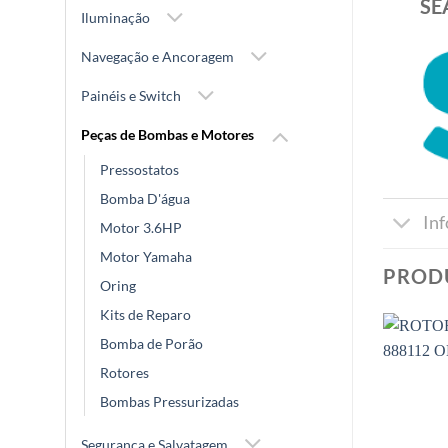
SE
Iluminação
Navegação e Ancoragem
Painéis e Switch
Peças de Bombas e Motores
Pressostatos
Bomba D'água
In
Motor 3.6HP
Motor Yamaha
PROD
Oring
Kits de Reparo
Bomba de Porão
Rotores
Bombas Pressurizadas
Segurança e Salvatagem