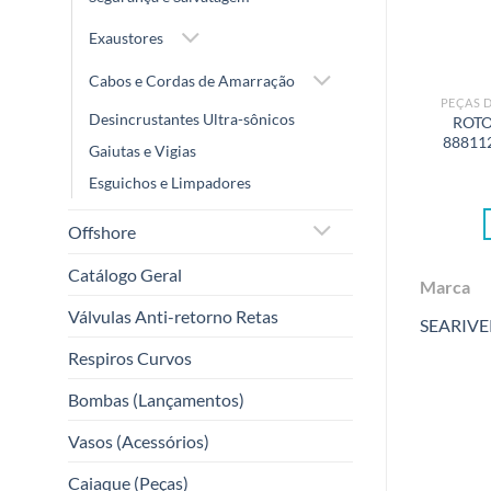
Exaustores
Cabos e Cordas de Amarração
PEÇAS 
Desincrustantes Ultra-sônicos
ROTO
88811
Gaiutas e Vigias
Esguichos e Limpadores
Offshore
Catálogo Geral
Marca
Válvulas Anti-retorno Retas
SEARIVE
Respiros Curvos
Bombas (Lançamentos)
Vasos (Acessórios)
Caiaque (Peças)