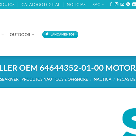
ODUTOS
CATALOGO DIGITAL
NOTICIAS
SAC
OUTDOOR
LANÇAMENTOS
LLER OEM 64644352-01-00 MOTOR 
SEARIVER | PRODUTOS NÁUTICOS E OFFSHORE
/
NÁUTICA
/
PEÇAS DE