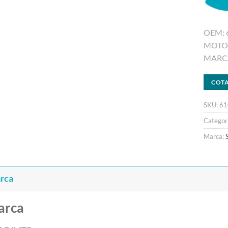
OEM: 
MOTOR
MARCA
COT
SKU:
61
Categor
Marca:
rca
arca