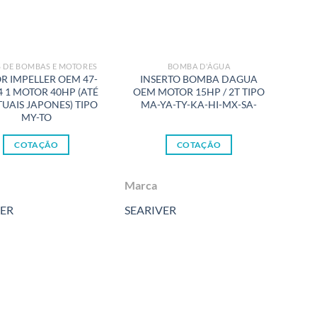
 DE BOMBAS E MOTORES
BOMBA D'ÁGUA
B
R IMPELLER OEM 47-
INSERTO BOMBA DAGUA
4 1 MOTOR 40HP (ATÉ
OEM MOTOR 15HP / 2T TIPO
PRES
TUAIS JAPONES) TIPO
MA-YA-TY-KA-HI-MX-SA-
MY-TO
COTAÇÃO
COTAÇÃO
Marca
Marc
VER
SEARIVER
SEAF