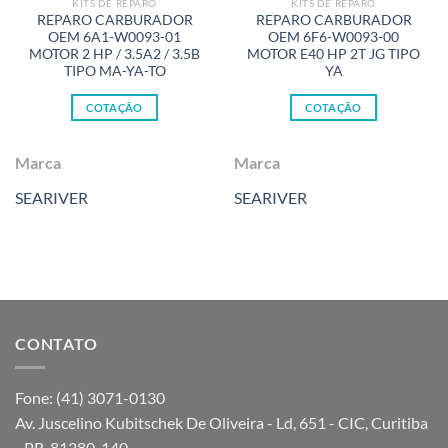
KITS DE REPARO
KITS DE REPARO
REPARO CARBURADOR
REPARO CARBURADOR
OEM 6A1-W0093-01
OEM 6F6-W0093-00
MOTOR 2 HP / 3.5A2 / 3.5B
MOTOR E40 HP 2T JG TIPO
TIPO MA-YA-TO
YA
COTAÇÃO
COTAÇÃO
Marca
Marca
SEARIVER
SEARIVER
CONTATO
Fone: (41) 3071-0130
Av. Juscelino Kubitschek De Oliveira - Ld, 651 - CIC, Curitiba
- PR, 81280-140