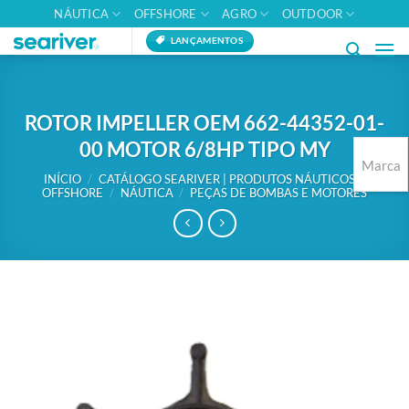
Skip
NÁUTICA
OFFSHORE
AGRO
OUTDOOR
to
LANÇAMENTOS
content
ROTOR IMPELLER OEM 662-44352-01-
00 MOTOR 6/8HP TIPO MY
Marca
INÍCIO
/
CATÁLOGO SEARIVER | PRODUTOS NÁUTICOS E
OFFSHORE
/
NÁUTICA
/
PEÇAS DE BOMBAS E MOTORES