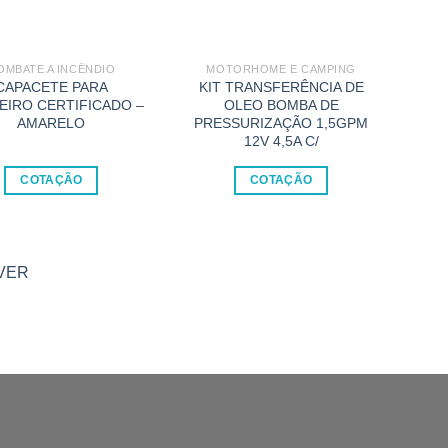
OMBATE A INCÊNDIO
MOTORHOME E CAMPING
CAPACETE PARA
KIT TRANSFERÊNCIA DE
T
EIRO CERTIFICADO –
OLEO BOMBA DE
AMARELO
PRESSURIZAÇÃO 1,5GPM
12V 4,5A C/
COTAÇÃO
COTAÇÃO
Marc
VER
SEA