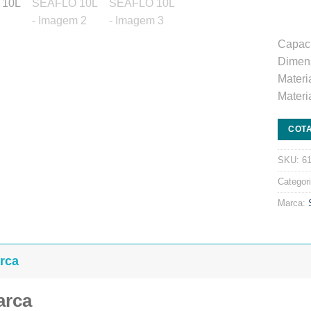
Capaci
Dimens
Materi
Materi
COT
SKU:
6
Categor
Marca:
rca
arca