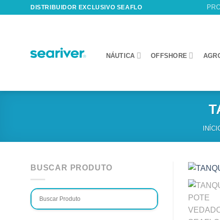
Skip
PR
DISTRIBUIDOR EXCLUSIVO SEAFLO
to
content
NÁUTICA
OFFSHORE
AGR
T
INÍCI
BUSCAR PRODUTO