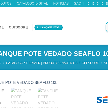
ODUTOS
CATALOGO DIGITAL
NOTICIAS
SAC
O
OUTDOOR
LANÇAMENTOS
ANQUE POTE VEDADO SEAFLO 1
O
/
CATÁLOGO SEARIVER | PRODUTOS NÁUTICOS E OFFSHORE
/
SE