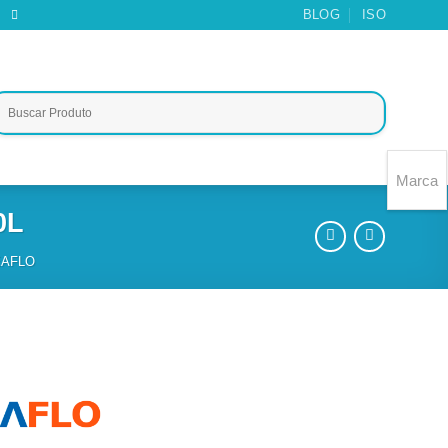
BLOG
ISO
Marca
0L
AFLO