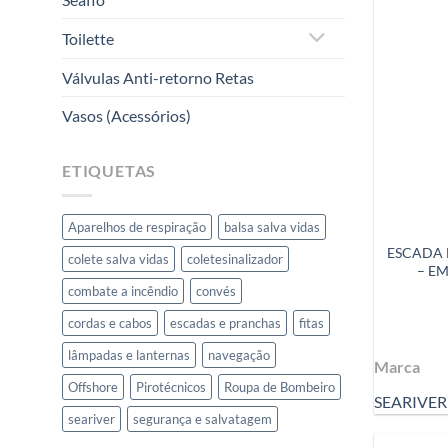
Toilette
Válvulas Anti-retorno Retas
Vasos (Acessórios)
ETIQUETAS
Aparelhos de respiração
balsa salva vidas
ESCADA 
colete salva vidas
coletesinalizador
– E
combate a incêndio
convés
cordas e cabos
escadas e pranchas
fitas
lâmpadas e lanternas
navegação
Marca
Offshore
Pirotécnicos
Roupa de Bombeiro
SEARIVER
seariver
segurança e salvatagem