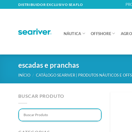
Skip
PR
DISTRIBUIDOR EXCLUSIVO SEAFLO
to
content
NÁUTICA
OFFSHORE
AGRO
escadas e pranchas
INÍCIO
/
CATÁLOGO SEARIVER | PRODUTOS NÁUTICOS E OFF
BUSCAR PRODUTO